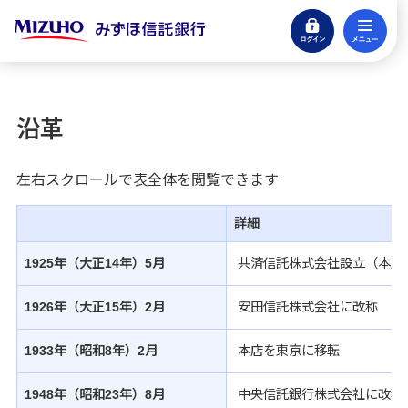
ログイン
メ
閉じる
eサービスログイン
沿革
貯める・増やす
銀行預金・投資信託
左右スクロールで表全体を閲覧できます
引き継ぐ・遺す
詳細
信託商品・遺言整理
1925年（大正14年）5月
共済信託株式会社設立（本店
借りる
アパートローン
1926年（大正15年）2月
安田信託株式会社に改称
不動産
1933年（昭和8年）2月
本店を東京に移転
仲介・コンサルティング
1948年（昭和23年）8月
中央信託銀行株式会社に改称