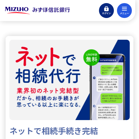
ログイン
メ
閉じる
eサービスログイン
貯める・増やす
銀行預金・投資信託
引き継ぐ・遺す
信託商品・遺言整理
借りる
アパートローン
不動産
仲介・コンサルティング
ネットで相続手続き完結