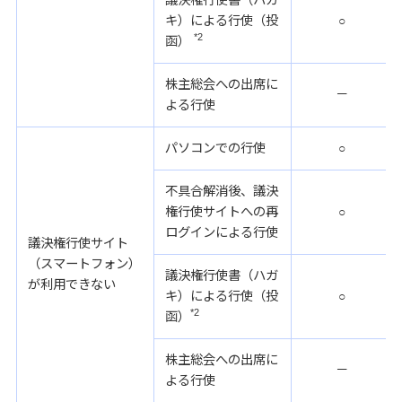
議決権行使書（ハガ
キ）による行使（投
○
*2
函）
株主総会への出席に
－
よる行使
パソコンでの行使
○
不具合解消後、議決
権行使サイトへの再
○
ログインによる行使
議決権行使サイト
（スマートフォン）
議決権行使書（ハガ
が利用できない
キ）による行使（投
○
*2
函）
株主総会への出席に
－
よる行使