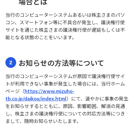
場合とは
ATM・店舗
当行のコンピューターシステムあるいは株主さまのパソ
コン、スマートフォン等に不具合が発生し、議決権行使
みずほ信託銀行について
サイトを通じた株主さまの議決権行使が遅延もしくは不
能となる状態のことをいいます。
お知らせの方法等について
2
当行のコンピューターシステムが原因で議決権行使サイ
トが利用できない事象が発生した場合には、当行ホーム
ページ（
https://www.mizuho-
tb.co.jp/daikou/index.html
）にて、速やかに事象の発生
をお知らせするとともに、原因、影響範囲、解消の見通
し、株主さまの議決権行使についての対応方法等につき
まして、随時お知らせいたします。