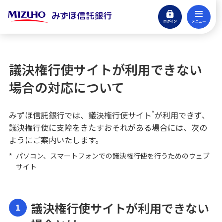
ログイン
メ
閉じる
eサービスログイン
議決権行使サイトが利用できない
貯める・増やす
場合の対応について
銀行預金・投資信託
*
みずほ信託銀行では、議決権行使サイト
が利用できず、
引き継ぐ・遺す
議決権行使に支障をきたすおそれがある場合には、次の
信託商品・遺言整理
ようにご案内いたします。
借りる
*
パソコン、スマートフォンでの議決権行使を行うためのウェブ
アパートローン
サイト
不動産
仲介・コンサルティング
議決権行使サイトが利用できない
1