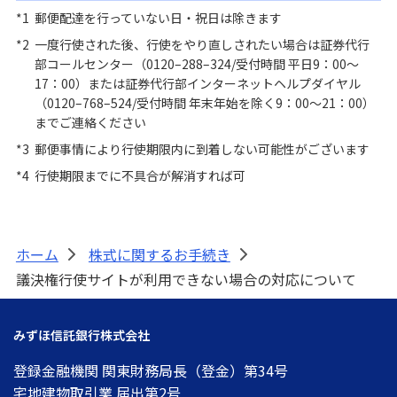
*1
郵便配達を行っていない日・祝日は除きます
*2
一度行使された後、行使をやり直しされたい場合は証券代行
部コールセンター（0120–288–324/受付時間 平日9：00～
17：00）または証券代行部インターネットヘルプダイヤル
（0120–768–524/受付時間 年末年始を除く9：00～21：00）
までご連絡ください
*3
郵便事情により行使期限内に到着しない可能性がございます
*4
行使期限までに不具合が解消すれば可
ホーム
株式に関するお手続き
>
>
議決権行使サイトが利用できない場合の対応について
みずほ信託銀行株式会社
登録金融機関 関東財務局長（登金）第34号
宅地建物取引業 届出第2号