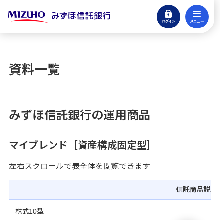
ログイン
メ
閉じる
eサービスログイン
資料一覧
貯める・増やす
銀行預金・投資信託
みずほ信託銀行の運用商品
引き継ぐ・遺す
信託商品・遺言整理
マイブレンド［資産構成固定型］
借りる
アパートローン
左右スクロールで表全体を閲覧できます
不動産
信託商品説明
仲介・コンサルティング
株式10型