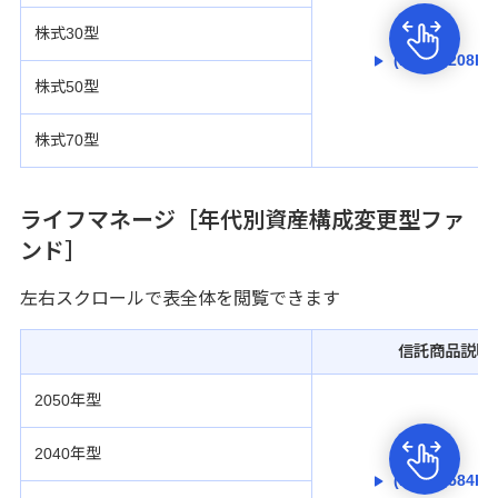
ATM・店舗
株式30型
(PDF/2,208KB
株式50型
みずほ信託銀行について
株式70型
ライフマネージ［年代別資産構成変更型ファ
ンド］
左右スクロールで表全体を閲覧できます
信託商品説明
2050年型
2040年型
(PDF/2,584KB