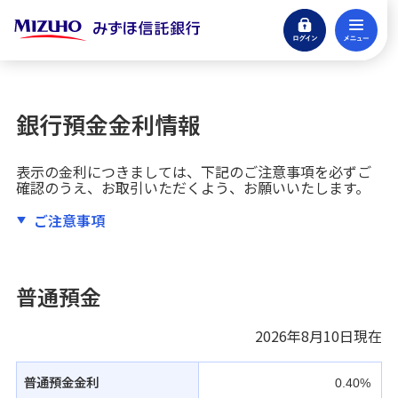
ログイン
メ
閉じる
eサービスログイン
銀行預金金利情報
貯める・増やす
銀行預金・投資信託
表示の金利につきましては、下記のご注意事項を必ずご
確認のうえ、お取引いただくよう、お願いいたします。
引き継ぐ・遺す
ご注意事項
信託商品・遺言整理
借りる
普通預金
アパートローン
2026年8月10日
現在
不動産
仲介・コンサルティング
普通預金金利
0.40%