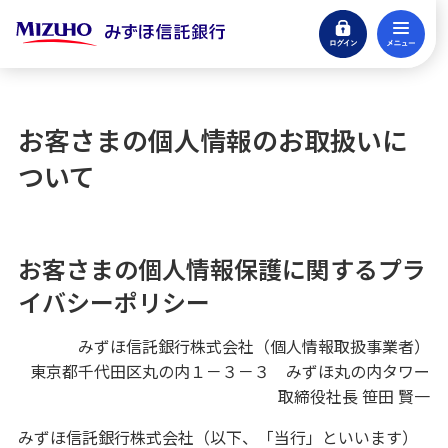
ログイン
メ
閉じる
eサービスログイン
お客さまの個人情報のお取扱いに
貯める・増やす
ついて
銀行預金・投資信託
引き継ぐ・遺す
信託商品・遺言整理
お客さまの個人情報保護に関するプラ
イバシーポリシー
借りる
アパートローン
みずほ信託銀行株式会社（個人情報取扱事業者）
東京都千代田区丸の内１－３－３ みずほ丸の内タワー
不動産
取締役社長 笹田 賢一
仲介・コンサルティング
みずほ信託銀行株式会社（以下、「当行」といいます）