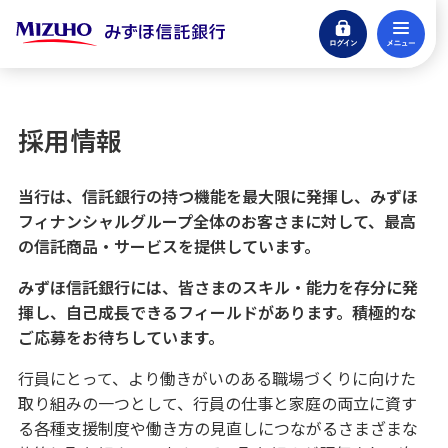
ログイン
メ
閉じる
eサービスログイン
採用情報
貯める・増やす
銀行預金・投資信託
当行は、信託銀行の持つ機能を最大限に発揮し、みずほ
フィナンシャルグループ全体のお客さまに対して、最高
引き継ぐ・遺す
の信託商品・サービスを提供しています。
信託商品・遺言整理
みずほ信託銀行には、皆さまのスキル・能力を存分に発
借りる
揮し、自己成長できるフィールドがあります。積極的な
アパートローン
ご応募をお待ちしています。
行員にとって、より働きがいのある職場づくりに向けた
不動産
取り組みの一つとして、行員の仕事と家庭の両立に資す
仲介・コンサルティング
る各種支援制度や働き方の見直しにつながるさまざまな