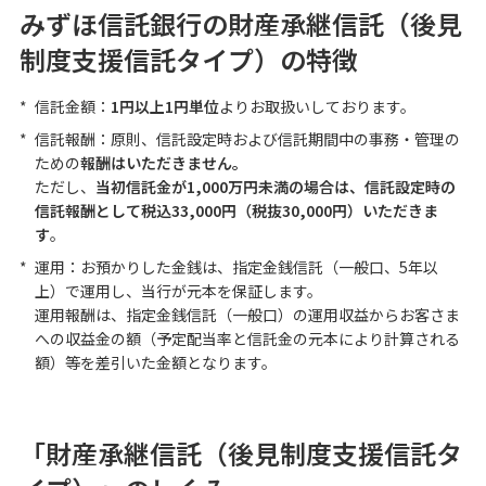
みずほ信託銀行の財産承継信託（後見
制度支援信託タイプ）の特徴
ご利用・ご検討中のお客さま
*
信託金額：
1円以上1円単位
よりお取扱いしております。
生命保険
*
信託報酬：原則、信託設定時および信託期間中の事務・管理の
ための
報酬はいただきません。
スマホ相談窓口
ただし、
当初信託金が1,000万円未満の場合は、信託設定時の
信託報酬として税込33,000円（税抜30,000円）いただきま
相続手続きのお手伝い
す
。
財産を残すために
*
運用：お預かりした金銭は、指定金銭信託（一般口、5年以
上）で運用し、当行が元本を保証します。
「相続・遺言」講座
運用報酬は、指定金銭信託（一般口）の運用収益からお客さま
への収益金の額（予定配当率と信託金の元本により計算される
資料請求
額）等を差引いた金額となります。
保険募集指針
「財産承継信託（後見制度支援信託タ