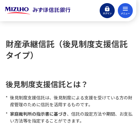
ログイン
メ
遺言・遺産整理
閉じる
承継信託商品
財産承継信託（後見制度支援信託
みずほ信託銀行の選べる安心信託
タイプ）
認知症サポート信託
後見制度支援信託とは？
生命保険信託（想いの定期便）
*
後見制度支援信託は、後見制度による支援を受けている方の財
財産承継信託（愛称：やすらぎ）
産管理のために信託を活用するものです。
*
家庭裁判所の指示書に基づき
、信託の設定方法や期間、お支払
財産承継信託（後見制度支援信託タイプ）
い方法等を指定することができます。
その他信託商品