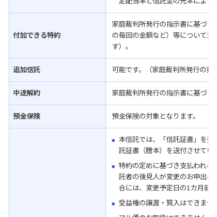
定配当率と信託金の元本により
家庭裁判所発行の指示書に基づき
付加できる特約
の毎回の金額など）等について決
す）。
追加信託
可能です。（家庭裁判所発行の指
中途解約
家庭裁判所発行の指示書に基づき
預金保険
預金保険の対象となります。
本信託では、「信託証書」を発
託証書（謄本）を送付させてい
特約の定めに基づき支払われる
託者の後見人が変更のお申出を
合には、変更予定日の1カ月前
受益権の譲渡・質入はできませ