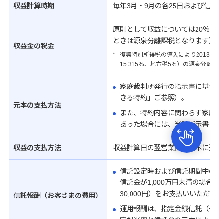
収益計算時期
毎年3月・9月の各25日および信
*
原則として収益については20％
の
ときは源泉分離課税となります）
収益金の税金
*
復興特別所得税の導入により2013年1月
15.315％、地方税5％）の源泉分離
家庭裁判所発行の指示書に基づ
きる特約」ご参照）。
元本の支払方法
また、特約内容に関わらず家庭
あった場合には、当該指示書に
収益の支払方法
収益計算日の翌営業日に元本に追
信託設定時および信託期間中の
信託金が1,000万円未満の場合
30,000円）をお支払いいただ
信託報酬（お客さまの費用）
運用報酬は、指定金銭信託（一