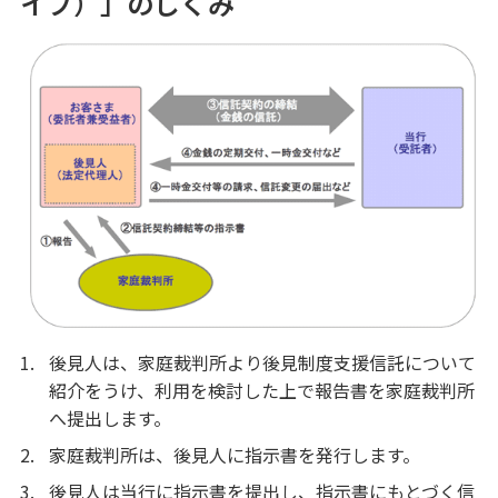
イプ）」のしくみ
借りる
アパートローン
不動産
仲介・コンサルティング
ATM・店舗
みずほ信託銀行について
1.
後見人は、家庭裁判所より後見制度支援信託について
紹介をうけ、利用を検討した上で報告書を家庭裁判所
へ提出します。
2.
家庭裁判所は、後見人に指示書を発行します。
3.
後見人は当行に指示書を提出し、指示書にもとづく信