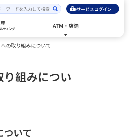
eサービスログイン
動産
ATM・店舗
ルティング
」への取り組みについて
閉じる
閉じる
閉じる
閉じる
閉じる
不動産の鑑定評価
来店予約
ご利用・ご検討中のお客さま
ご利用・ご検討中のお客さま
ご利用・ご検討中のお客さま
取り組みについ
本日の金利・配当率
生命保険
本日の金利・配当率
手数料一覧
スマホ相談窓口
投資信託基準価額一覧
相続手続きのお手伝い
資料請求
財産を残すために
について
書面取次ぎ行為に係る最良執行方針に
「相続・遺言」講座
ついて