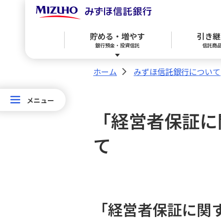
貯める・増やす
引き継
銀行預金・投資信託
信託商
ホーム
みずほ信託銀行について
>
メニュー
メニュー
銀行預金
遺言・遺産整理
賃貸マンション・アパートローン「プロデ
不動産の仲介
ATM・店舗
み
「経営者保証に
ず
投資信託
その他信託商品
ほ
て
信
託
確定拠出年金
銀
行
「経営者保証に関
電話取引サービス