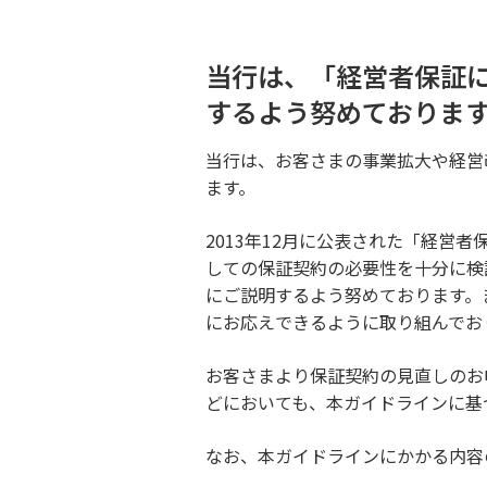
に
つ
会社情報
当行は、「経営者保証
い
するよう努めておりま
て
株主・投資家のみなさま
当行は、お客さまの事業拡大や経営
取り組み・活動
ます。
環境への取り組み
2013年12月に公表された「経
しての保証契約の必要性を十分に検
にご説明するよう努めております。
CS向上への取り組みについて
にお応えできるように取り組んでお
みずほ信託銀行のお客さま本
お客さまより保証契約の見直しのお
位の業務運営の取り組みにつ
いて
どにおいても、本ガイドラインに基
なお、本ガイドラインにかかる内容
金融円滑化への取り組みにつ
いて