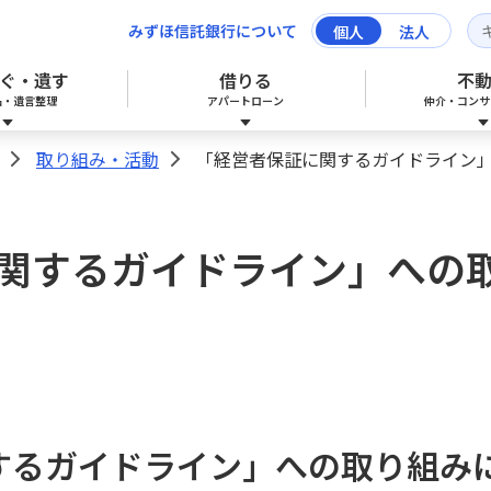
みずほ信託銀行について
個人
法人
ぐ・遺す
借りる
不
品・遺言整理
アパートローン
仲介・コンサ
取り組み・活動
「経営者保証に関するガイドライン
>
>
ュース II」
信託商品
承継信託商品
不動産コンサルティング
ATMコーナーのご案内
関するガイドライン」への
生命保険
みずほ信託eサービス
するガイドライン」への取り組み
マネープランセット