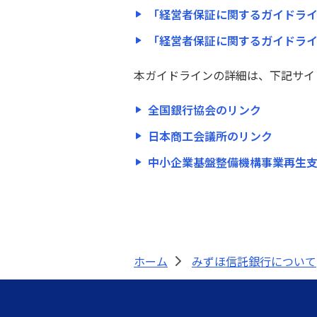
「経営者保証に関するガイドライン」
「経営者保証に関するガイドライ
「経営者保証に関するガイドライン」
ン」への取り組みについて
本ガイドラインの詳細は、下記サイ
外国為替取引に関するお取り扱い方
針について
全国銀行協会のリンク
日本商工会議所のリンク
電子決済等代行業者との連携
及び協働について
中小企業基盤整備機構事業再生
カスタマーハラスメントに対する方
針
マルチステークホルダー方針
ホーム
みずほ信託銀行について
>
ニュースリリース