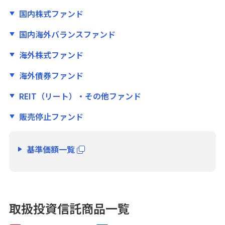
国内株式ファンド
ご利用・ご検討中のお客さま
国内海外バランスファンド
本日の金利・配当率
海外株式ファンド
手数料一覧
海外債券ファンド
投資信託基準価額一覧
REIT（リート）・その他ファンド
資料請求
販売停止ファンド
書面取次ぎ行為に係る最良執行方針について
基準価額一覧
引き継ぐ・遺す
信託商品・遺言整理
取扱投資信託商品一覧
借りる
アパートローン