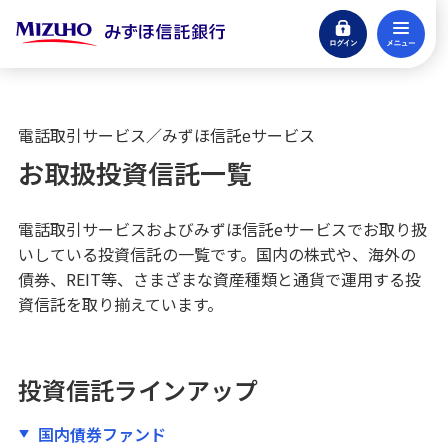
ログイン
メ
確定拠出年金
閉じる
みずほ信託eサービス
電話取引サービス／みずほ信託eサービス
お取扱投資信託一覧
お取扱投資信託一覧
みずほ信託eサービス規定
電話取引サービスおよびみずほ信託eサービスでお取り扱
いしている投資信託の一覧です。国内の株式や、海外の
みずほ信託eサービスに関するFAQ（よくあるご質
債券、REIT等、さまざまな資産種類と通貨で運用する投
問）
資信託を取り揃えています。
電話取引サービス
投資信託ラインアップ
マネープランセット
国内債券ファンド