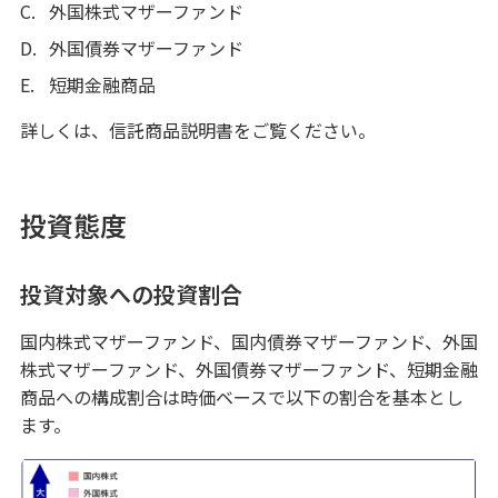
C.
外国株式マザーファンド
電話取引サービス
D.
外国債券マザーファンド
E.
短期金融商品
マネープランセット
詳しくは、信託商品説明書をご覧ください。
ご利用・ご検討中のお客さま
投資態度
本日の金利・配当率
手数料一覧
投資対象への投資割合
投資信託基準価額一覧
国内株式マザーファンド、国内債券マザーファンド、外国
資料請求
株式マザーファンド、外国債券マザーファンド、短期金融
商品への構成割合は時価ベースで以下の割合を基本とし
書面取次ぎ行為に係る最良執行方針について
ます。