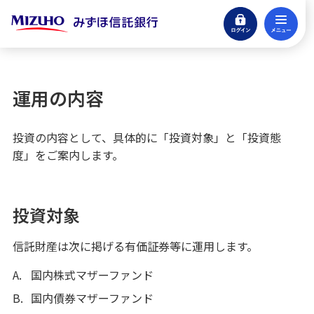
ログイン
メ
確定拠出年金
閉じる
マイブレンド（資産構成固定型ファンド）
運用の内容
運用の内容
投資の内容として、具体的に「投資対象」と「投資態
費用とリスク
度」をご案内します。
ライフマネージ （年代別資産構成変更型フ
ァンド）
投資対象
インデックスファンド
信託財産は次に掲げる有価証券等に運用します。
A.
国内株式マザーファンド
みずほ信託eサービス
B.
国内債券マザーファンド