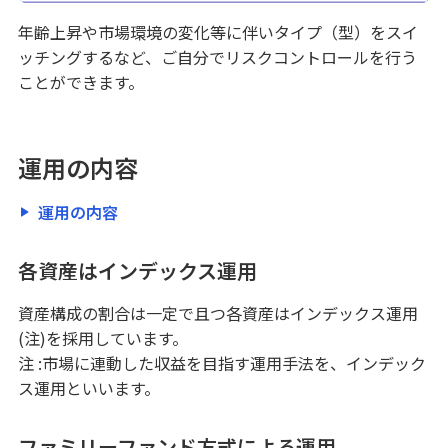
年齢上昇や市場環境の変化等に伴いタイプ（型）をスイ
ッチングするなど、ご自分でリスクコントロールを行う
引き継ぐ・遺す
ことができます。
信託商品・遺言整理
借りる
運用の内容
アパートローン
運用の内容
不動産
仲介・コンサルティング
各資産はインデックス運用
ATM・店舗
資産構成の割合は一定で且つ各資産はインデックス運用
(注)を採用しています。
注 :市場に連動した収益を目指す運用手法を、インデック
みずほ信託銀行について
ス運用といいます。
ファミリーファンド方式による運用