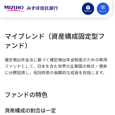
ログイン
メ
生命保険
閉じる
確定拠出年金
マイブレンド（資産構成固定型フ
マイブレンド（資産構成固定型ファンド）
ァンド）
運用の内容
確定拠出年金法に基づく確定拠出年金制度のための専用
ファンドとして、日本を含む世界の主要国の株式・債券
費用とリスク
に分散投資し、信託財産の長期的な成長を目指します。
ライフマネージ （年代別資産構成変更型フ
ァンド）
ファンドの特色
インデックスファンド
資産構成の割合は一定