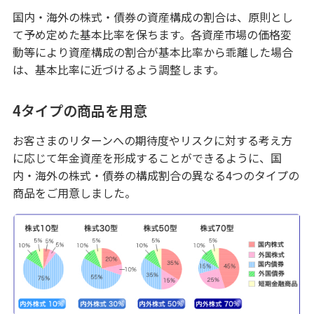
みずほ信託eサービス
国内・海外の株式・債券の資産構成の割合は、原則とし
て予め定めた基本比率を保ちます。各資産市場の価格変
動等により資産構成の割合が基本比率から乖離した場合
電話取引サービス
は、基本比率に近づけるよう調整します。
マネープランセット
4タイプの商品を用意
お客さまのリターンへの期待度やリスクに対する考え方
に応じて年金資産を形成することができるように、国
ご利用・ご検討中のお客さま
内・海外の株式・債券の構成割合の異なる4つのタイプの
本日の金利・配当率
商品をご用意しました。
手数料一覧
投資信託基準価額一覧
資料請求
書面取次ぎ行為に係る最良執行方針について