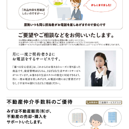
相続手続きのお手伝い
財産を残すために
「相続・遺言」講座
資料請求
保険募集指針
借りる
アパートローン
不動産
仲介・コンサルティング
ATM・店舗