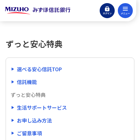
ログイン
メ
承継信託商品
閉じる
みずほ信託銀行の選べる安心信託
ずっと安心特典
信託機能
ずっと安心特典
選べる安心信託TOP
信託機能
生活サポートサービス
ずっと安心特典
お申し込み方法
生活サポートサービス
本商品に関するご留意事項
お申し込み方法
ご留意事項
よくあるご質問（Q&A）