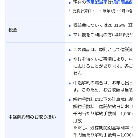
現在の
予定配当率
は
信託商品配当
*
定例計算日・・・毎年3月・9月の各19
収益金については20.315%（国
税金
マル優をご利用の方は非課税とな
この商品は、原則として信託期間
やむを得ないご事情により、中途
に応じることがあります。各ご契
せん。
中途解約の場合は、お申し出日に
す。このため、お受取額は当初の
解約手数料は以下の計算式に基づ
解約手数料＝信託契約日における信
千円当たり解約手数料＝1,000×
中途解約時のお取り扱い
月数
ただし、残存期間別基準利率−
予
千円当たり解約手数料＝1,000×0.