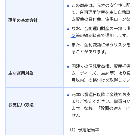
この商品は、元本の安全性に配慮
て、合同運用財産を主に自動車ロ
ム資金の貸付金、住宅ローンなど
運用の基本方針
なお、合同運用財産の一部は満期
ン
等の短期資産で運用します。
また、金利変動に伴うリスクをで
ることがあります。
円建ての信託受益権、資産担保証券
主な運用対象
ムーディーズ、S&P 等）より長期
月以内）の格付けを取得している
元本は償還日以降に金銭でお支払
よりご指定ください。償還日が銀
お支払い方法
ます。なお、「貯蓄の達人」は預
せん。
（1）予定配当率