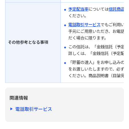
予定配当率
については
信託商品配
ください。
電話取引サービス
でもご利用いた
手元にご用意いただき、お電話に
だく場合に限ります。
その他参考となる事項
この信託は、「金銭信託（予定配
詳しくは、「金銭信託（予定配当
「貯蓄の達人」をお申し込みの際
をお渡しいたしますので、必ず内
ください。商品説明書（目論見書
関連情報
電話取引サービス