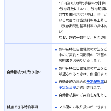
*千円当たり解約手数料の計算に
*残存月数において、残存期間に
残存期間別基準利率は、当行が市
いる局面では当該利率も上昇し、
（残存期間別基準利率の具体的な
い）
なお、解約手数料は、合同運用財
お申込時に自動継続の方法をご指
来のご契約と同期間の「貯蓄の達
説明書をお送りいたします。
お申込時に自動継続の方法をご指
自動継続のお取り扱い
希望されるときは、償還日までに
自動継続の場合の
予定配当率
は、
予定配当率
が適用されます。
自動継続後のご契約も原則として
付加できる特約事項
マル優のお取り扱いができます。