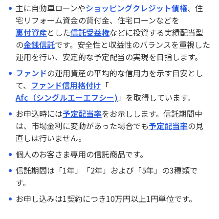
確定拠出年金
主に自動車ローンや
ショッピングクレジット債権
、住
宅リフォーム資金の貸付金、住宅ローンなどを
裏付資産
とした
信託受益権
などに投資する実績配当型
みずほ信託eサービス
の
金銭信託
です。安全性と収益性のバランスを重視した
運用を行い、安定的な予定配当の実現を目指します。
電話取引サービス
ファンド
の運用資産の平均的な信用力を示す目安とし
て、
ファンド信用格付け
「
Afc（シングルエーエフシー)
」を取得しています。
マネープランセット
お申込時には
予定配当率
をお示しします。信託期間中
は、市場金利に変動があった場合でも
予定配当率
の見
直しは行いません。
ご利用・ご検討中のお客さま
個人のお客さま専用の信託商品です。
本日の金利・配当率
信託期間は「1年」「2年」および「5年」の3種類で
手数料一覧
す。
お申し込みは1契約につき10万円以上1円単位です。
投資信託基準価額一覧