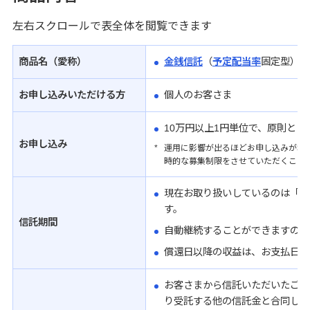
左右スクロールで表全体を閲覧できます
商品名（愛称）
金銭信託
（
予定配当率
固定型） 
お申し込みいただける方
個人のお客さま
10万円以上1円単位で、原則と
お申し込み
*
運用に影響が出るほどお申し込みが増
時的な募集制限をさせていただくこと
現在お取り扱いしているのは「1
す。
信託期間
自動継続することができますので
償還日以降の収益は、お支払日の
お客さまから信託いただいたご資
り受託する他の信託金と合同して