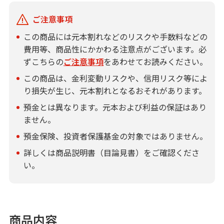
資料請求
ご注意事項
書面取次ぎ行為に係る最良執行方針について
この商品には元本割れなどのリスクや手数料などの
費用等、商品性にかかわる注意点がございます。必
ずこちらの
ご注意事項
をあわせてお読みください。
引き継ぐ・遺す
信託商品・遺言整理
この商品は、金利変動リスクや、信用リスク等によ
り損失が生じ、元本割れとなるおそれがあります。
借りる
預金とは異なります。元本および利益の保証はあり
アパートローン
ません。
不動産
預金保険、投資者保護基金の対象ではありません。
仲介・コンサルティング
詳しくは商品説明書（目論見書）をご確認くださ
い。
ATM・店舗
みずほ信託銀行について
商品内容