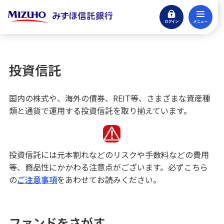
ログイン
メ
eサービスログイン
閉じる
貯める・増やす
銀行預金・投資信託
投資信託
銀行預金
国内の株式や、海外の債券、REIT等、さまざまな資産種
類と通貨で運用する投資信託を取り揃えています。
信託商品
投資信託
投資信託には元本割れなどのリスクや手数料などの費用
等、商品性にかかわる注意点がございます。必ずこちら
の
ご注意事項
をあわせてお読みください。
投資信託基礎講座
投資信託用語集
ファンドをさがす