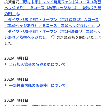
投資信託
「野村未来トレンド発⾒ファンドAコース（為替
マネープランセット
ヘッジあり）／Bコース（為替ヘッジなし）「愛称︓先⾒
の明」
「ダイワ・US–REIT・オープン（毎月決算型）Ａコース
ご利用・ご検討中のお客さま
（為替ヘッジあり）／Ｂコース（為替ヘッジなし）」
「ダイワ・US–REIT・オープン（年1回決算型）為替ヘッ
本日の金利・配当率
ジあり／為替ヘッジなし」
の新規取扱を開始いたしま
手数料一覧
した。
投資信託基準価額一覧
2026年4月1日
資料請求
当行加入協会の名称変更について
書面取次ぎ行為に係る最良執行方針について
2026年4月1日
一部投資信託の販売停止について
引き継ぐ・遺す
信託商品・遺言整理
2026年4月1日