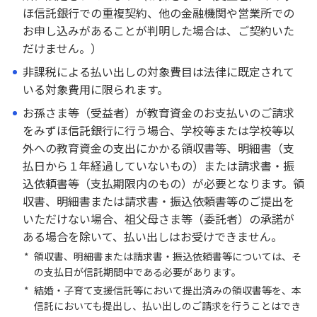
ほ信託銀行での重複契約、他の金融機関や営業所での
お申し込みがあることが判明した場合は、ご契約いた
みずほ信託銀行について
だけません。）
非課税による払い出しの対象費目は法律に既定されて
いる対象費用に限られます。
お孫さま等（受益者）が教育資金のお支払いのご請求
をみずほ信託銀行に行う場合、学校等または学校等以
外への教育資金の支出にかかる領収書等、明細書（支
払日から１年経過していないもの）または請求書・振
込依頼書等（支払期限内のもの）が必要となります。領
収書、明細書または請求書・振込依頼書等のご提出を
いただけない場合、祖父母さま等（委託者）の承諾が
ある場合を除いて、払い出しはお受けできません。
*
領収書、明細書または請求書・振込依頼書等については、そ
の支払日が信託期間中である必要があります。
*
結婚・子育て支援信託等において提出済みの領収書等を、本
信託においても提出し、払い出しのご請求を行うことはでき