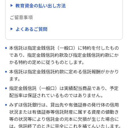
教育資金の払い出し方法
ご留意事項
ご留意事項
よくあるご質問
よくあるご質問（Q&A）
結婚・子育て支援信託（希望の贈りもの）
本信託は指定金銭信託（一般口）に特約を付したもの
であり、指定金銭信託約款及び指定金銭信託約款にか
かる特約の定めに従うものとします。
家族信託（安心の贈りもの）
本信託は指定金銭信託約款に定める信託報酬がかかり
ます。
暦年贈与型信託（想いの贈りもの）
指定金銭信託（一般口）は実績配当商品であり、予定
配当率は保証されているものではありません。
ご利用・ご検討中のお客さま
みずほ信託銀行は、貸出先や有価証券の発行体の信用
生命保険
状況または有価証券等信託財産に属する資産の値動き
等の状況等により信託金の元本に欠損が生じた場合に
スマホ相談窓口
は、信託終了のときに完全にこれを補てんいたします。