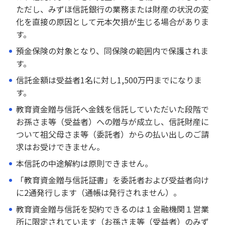
ただし、みずほ信託銀行の業務または財産の状況の変
相続手続きのお手伝い
化を直接の原因として元本欠損が生じる場合がありま
財産を残すために
す。
預金保険の対象となり、同保険の範囲内で保護されま
「相続・遺言」講座
す。
資料請求
信託金額は受益者1名に対し1,500万円までになりま
す。
保険募集指針
教育資金贈与信託へ金銭を信託していただいた段階で
お孫さま等（受益者）への贈与が成立し、信託財産に
ついて祖父母さま等（委託者）からの払い出しのご請
借りる
求はお受けできません。
アパートローン
本信託の中途解約は原則できません。
不動産
「教育資金贈与信託証書」を委託者および受益者向け
仲介・コンサルティング
に2通発行します（通帳は発行されません）。
教育資金贈与信託を契約できるのは１金融機関１営業
ATM・店舗
所に限定されています（お孫さま等（受益者）のみず