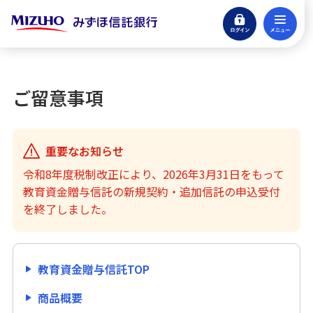
ログイン
メ
公益信託
閉じる
教育資金贈与信託（学びの贈りもの）
ご留意事項
提出資料について
操作方法
重要なお知らせ
令和8年度税制改正により、2026年3月31日をもって
学びの贈りものWEB払出システムのご案内
教育資金贈与信託の新規契約・追加信託の申込受付
を終了しました。
学びの贈りものWEB払出システム規定
商品概要
教育資金贈与信託TOP
商品概要
教育資金の払い出し方法