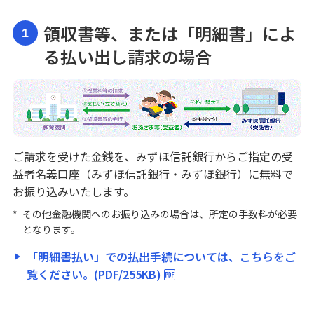
領収書等、または「明細書」によ
教育資金の範囲について
1
る払い出し請求の場合
費目一覧
確認事例1 領収書でお支払いの場合
確認事例2 振り込みの場合
ご請求を受けた金銭を、みずほ信託銀行からご指定の受
益者名義口座（みずほ信託銀行・みずほ銀行）に無料で
確認事例3 口座引落しの場合
お振り込みいたします。
*
その他金融機関へのお振り込みの場合は、所定の手数料が必要
確認事例4 クレジットカードの場合
となります。
「明細書払い」での払出手続については、こちらをご
確認事例5 月謝袋の場合
覧ください。(PDF/255KB)
ご留意事項