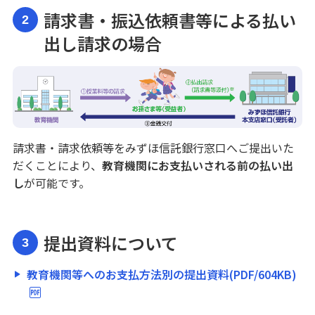
請求書・振込依頼書等による払い
2
よくあるご質問（Q&A）
出し請求の場合
結婚・子育て支援信託（希望の贈りもの）
家族信託（安心の贈りもの）
請求書・請求依頼等をみずほ信託銀行窓口へご提出いた
暦年贈与型信託（想いの贈りもの）
だくことにより、
教育機関にお支払いされる前の払い出
し
が可能です。
ご利用・ご検討中のお客さま
生命保険
提出資料について
3
スマホ相談窓口
教育機関等へのお支払方法別の提出資料(PDF/604KB)
相続手続きのお手伝い