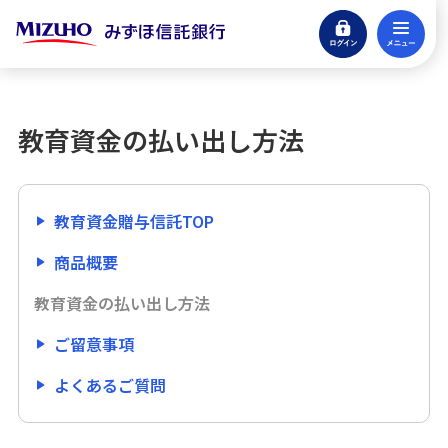
ログイン
メ
公益信託
閉じる
教育資金贈与信託（学びの贈りもの）
教育資金の払い出し方法
提出資料について
操作方法
教育資金贈与信託TOP
商品概要
学びの贈りものWEB払出システムのご案内
教育資金の払い出し方法
学びの贈りものWEB払出システム規定
ご留意事項
商品概要
よくあるご質問
教育資金の払い出し方法