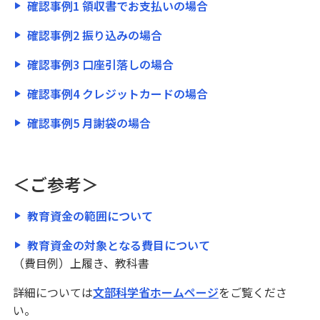
確認事例1 領収書でお支払いの場合
財産を残すために
確認事例2 振り込みの場合
「相続・遺言」講座
確認事例3 口座引落しの場合
資料請求
確認事例4 クレジットカードの場合
保険募集指針
確認事例5 月謝袋の場合
借りる
アパートローン
＜ご参考＞
不動産
教育資金の範囲について
仲介・コンサルティング
教育資金の対象となる費目について
（費目例）上履き、教科書
ATM・店舗
詳細については
文部科学省ホームページ
をご覧くださ
い。