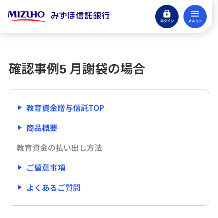
ログイン
メ
商品概要
閉じる
教育資金の払い出し方法
確認事例5 月謝袋の場合
教育資金の範囲について
費目一覧
教育資金贈与信託TOP
商品概要
確認事例1 領収書でお支払いの場合
教育資金の払い出し方法
確認事例2 振り込みの場合
ご留意事項
確認事例3 口座引落しの場合
よくあるご質問
確認事例4 クレジットカードの場合