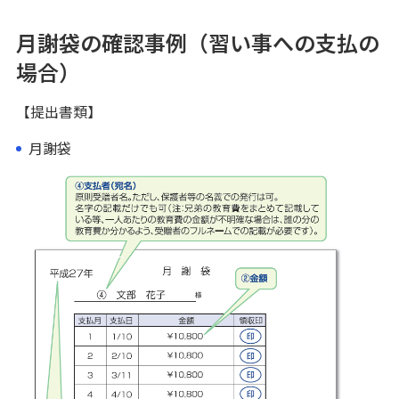
確認事例5 月謝袋の場合
月謝袋の確認事例（習い事への支払の
場合）
ご留意事項
【提出書類】
よくあるご質問（Q&A）
月謝袋
結婚・子育て支援信託（希望の贈りもの）
家族信託（安心の贈りもの）
暦年贈与型信託（想いの贈りもの）
ご利用・ご検討中のお客さま
生命保険