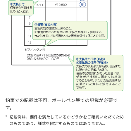
スマホ相談窓口
相続手続きのお手伝い
財産を残すために
「相続・遺言」講座
資料請求
保険募集指針
借りる
鉛筆での記載は不可。ボールペン等での記載が必要で
アパートローン
す。
不動産
*
記載例は、要件を満たしているかどうかをご確認いただくため
のものであり、様式を限定するものではありません。
仲介・コンサルティング