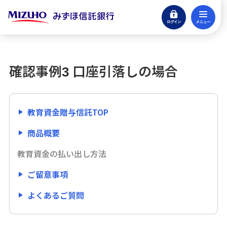
ログイン
メ
商品概要
閉じる
教育資金の払い出し方法
確認事例3 口座引落しの場合
教育資金の範囲について
費目一覧
教育資金贈与信託TOP
商品概要
確認事例1 領収書でお支払いの場合
教育資金の払い出し方法
確認事例2 振り込みの場合
ご留意事項
確認事例3 口座引落しの場合
よくあるご質問
確認事例4 クレジットカードの場合