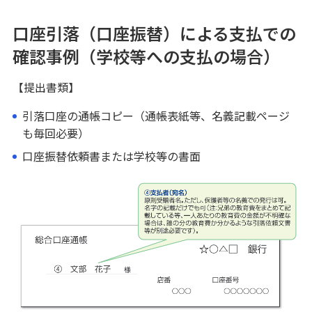
確認事例5 月謝袋の場合
口座引落（口座振替）による支払での
確認事例（学校等への支払の場合）
ご留意事項
【提出書類】
よくあるご質問（Q&A）
引落口座の通帳コピー（通帳表紙等、名義記載ページ
も毎回必要）
結婚・子育て支援信託（希望の贈りもの）
口座振替依頼書または学校等の書面
家族信託（安心の贈りもの）
暦年贈与型信託（想いの贈りもの）
ご利用・ご検討中のお客さま
生命保険