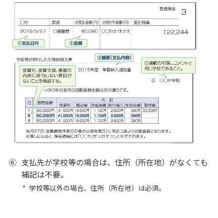
スマホ相談窓口
相続手続きのお手伝い
財産を残すために
「相続・遺言」講座
資料請求
保険募集指針
借りる
⑥
支払先が学校等の場合は、住所（所在地）がなくても
アパートローン
補記は不要。
*
学校等以外の場合、住所（所在地）は必須。
不動産
仲介・コンサルティング