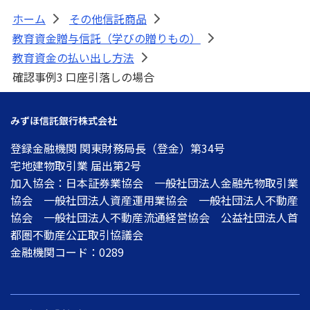
ホーム
その他信託商品
>
>
ATM・店舗
教育資金贈与信託（学びの贈りもの）
>
教育資金の払い出し方法
>
みずほ信託銀行について
確認事例3 口座引落しの場合
みずほ信託銀行株式会社
登録金融機関 関東財務局長（登金）第34号
宅地建物取引業 届出第2号
加入協会：日本証券業協会 一般社団法人金融先物取引業
協会 一般社団法人資産運用業協会 一般社団法人不動産
協会 一般社団法人不動産流通経営協会 公益社団法人首
都圏不動産公正取引協議会
金融機関コード：0289