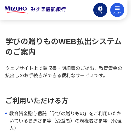
ログイン
メ
公益信託
閉じる
教育資金贈与信託（学びの贈りもの）
学びの贈りものWEB払出システム
提出資料について
のご案内
操作方法
ウェブサイト上で領収書・明細書のご提出、教育資金の
払出しのお手続きができる便利なサービスです。
学びの贈りものWEB払出システムのご案内
学びの贈りものWEB払出システム規定
ご利用いただける方
商品概要
教育資金贈与信託「学びの贈りもの」をご利用いただ
いているお孫さま等（受益者）の親権者さま等（代理
人）
教育資金の払い出し方法