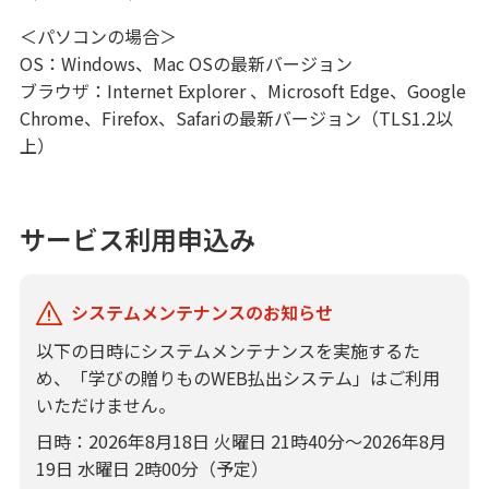
相続手続きのお手伝い
＜パソコンの場合＞
OS：Windows、Mac OSの最新バージョン
財産を残すために
ブラウザ：Internet Explorer 、Microsoft Edge、Google
Chrome、Firefox、Safariの最新バージョン（TLS1.2以
「相続・遺言」講座
上）
資料請求
保険募集指針
サービス利用申込み
借りる
システムメンテナンスのお知らせ
アパートローン
以下の日時にシステムメンテナンスを実施するた
不動産
め、「学びの贈りものWEB払出システム」はご利用
いただけません。
仲介・コンサルティング
日時：2026年8月18日 火曜日 21時40分～2026年8月
19日 水曜日 2時00分（予定）
ATM・店舗